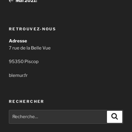
Mai 2021:
l’article
RETROUVEZ-NOUS
Adresse
7 rue de la Belle Vue
95350 Piscop
blemur.fr
RECHERCHER
Recherche
Recher
pour
: