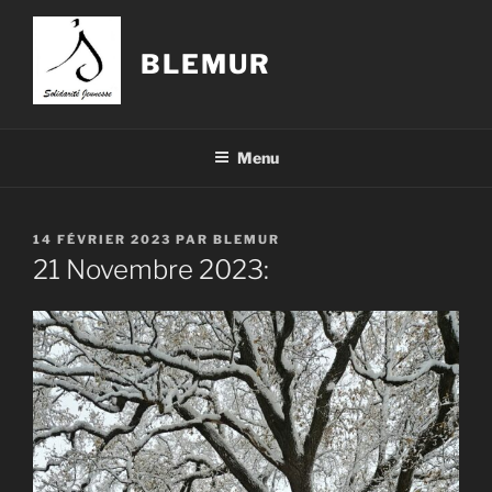
Aller
au
BLEMUR
contenu
principal
Menu
PUBLIÉ
14 FÉVRIER 2023
PAR
BLEMUR
LE
21 Novembre 2023: