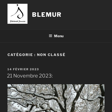
Aller
au
BLEMUR
contenu
principal
Menu
CATÉGORIE :
NON CLASSÉ
PUBLIÉ
14 FÉVRIER 2023
LE
21 Novembre 2023: